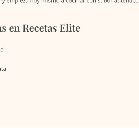
 y empieza hoy mismo a cocinar con sabor auténtico y
 en Recetas Elite
go
ata