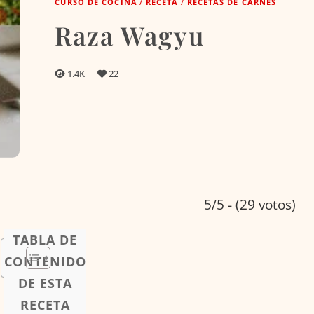
CURSO DE COCINA
/
RECETA
/
RECETAS DE CARNES
Raza Wagyu
1.4K
22
5/5 - (29 votos)
TABLA DE
CONTENIDO
DE ESTA
RECETA