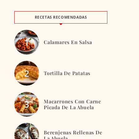
RECETAS RECOMENDADAS
Calamares En Salsa
Tortilla De Patatas
Macarrones Con Carne
Picada De La Abuela
Berenjenas Rellenas De
La Abuela