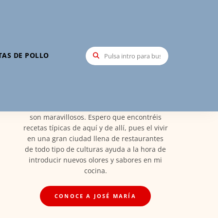
Hola, soy José María
TAS DE POLLO
Mi nombre es José María Santa María,
creador de Recetas Elite, soy Madrileño y
orgulloso de ello. Por esto las recetas vienen
de esta tierra maravillosa llena de todos los
platos de España en el que los ingredientes
son maravillosos. Espero que encontréis
recetas típicas de aquí y de allí, pues el vivir
en una gran ciudad llena de restaurantes
de todo tipo de culturas ayuda a la hora de
introducir nuevos olores y sabores en mi
cocina.
CONOCE A JOSÉ MARÍA