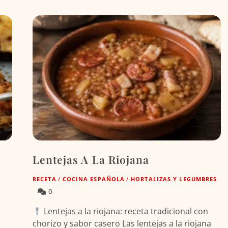
Lentejas A La Riojana
RECETA
/
COCINA ESPAÑOLA
/
HORTALIZAS Y LEGUMBRES
0
Lentejas a la riojana: receta tradicional con
chorizo y sabor casero Las lentejas a la riojana