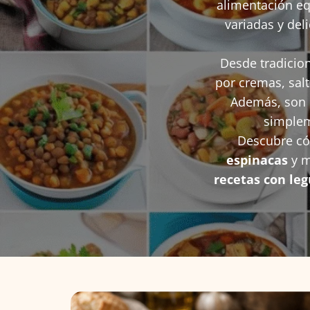
alimentación eq
variadas y del
Desde tradicio
por cremas, salt
Además, son 
simplem
Descubre c
espinacas
y m
recetas con leg