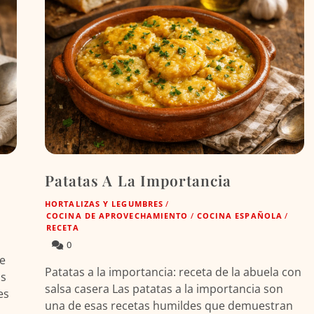
Patatas A La Importancia
HORTALIZAS Y LEGUMBRES
/
COCINA DE APROVECHAMIENTO
/
COCINA ESPAÑOLA
/
RECETA
0
de
Patatas a la importancia: receta de la abuela con
as
salsa casera Las patatas a la importancia son
es
una de esas recetas humildes que demuestran