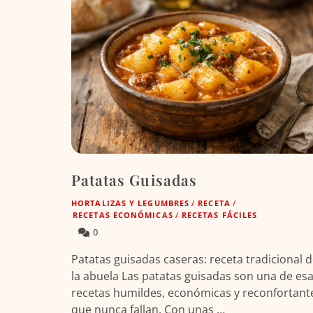
Patatas Guisadas
HORTALIZAS Y LEGUMBRES
/
RECETA
/
RECETAS ECONÓMICAS
/
RECETAS FÁCILES
0
Patatas guisadas caseras: receta tradicional 
la abuela Las patatas guisadas son una de es
recetas humildes, económicas y reconfortant
que nunca fallan. Con unas …