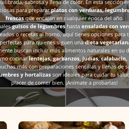
uilibrada, sabrosa y llena de color. En esta sección e
iciosas para preparar
platos con verduras, legumbre
frescas
que encajan en cualquier época del año.
nales
guisos de legumbres
hasta
ensaladas con ver
eados o recetas al horno, aquí tienes opciones para 
perfectas para quienes siguen una
dieta vegetarian
ente buscan incluir más alimentos naturales en su dí
ómo cocinar
lentejas, garbanzos, judías, calabacín,
uchas más con preparaciones sencillas y llenas de s
umbres y hortalizas
son ideales para cuidar tu salud
placer de comer bien. ¡Anímate a probarlas!