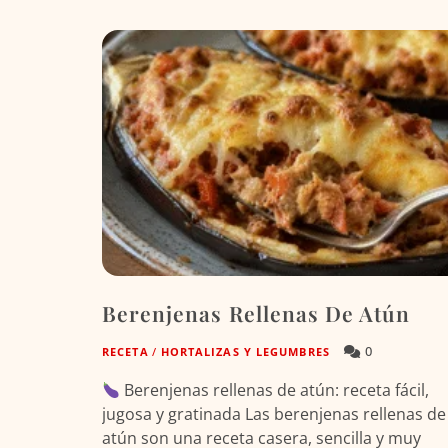
Berenjenas Rellenas De Atún
0
RECETA
/
HORTALIZAS Y LEGUMBRES
Berenjenas rellenas de atún: receta fácil,
jugosa y gratinada Las berenjenas rellenas de
atún son una receta casera, sencilla y muy