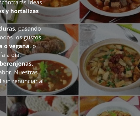
ncontrarás ideas
s y hortalizas
duras
, pasando
todos los gustos.
a o vegana
, o
a a día.
 berenjenas,
abor. Nuestras
 sin renunciar al