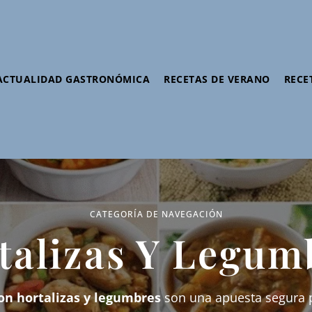
ACTUALIDAD GASTRONÓMICA
RECETAS DE VERANO
RECE
CATEGORÍA DE NAVEGACIÓN
talizas Y Legum
on hortalizas y legumbres
son una apuesta segura p