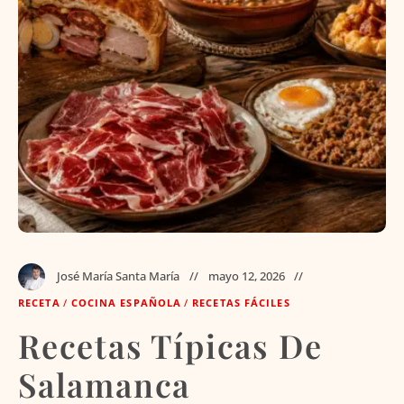
José María Santa María
mayo 12, 2026
RECETA
/
COCINA ESPAÑOLA
/
RECETAS FÁCILES
Recetas Típicas De
Salamanca