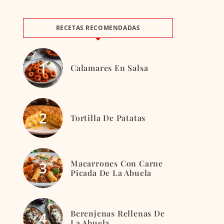
RECETAS RECOMENDADAS
Calamares En Salsa
Tortilla De Patatas
Macarrones Con Carne
Picada De La Abuela
Berenjenas Rellenas De
La Abuela