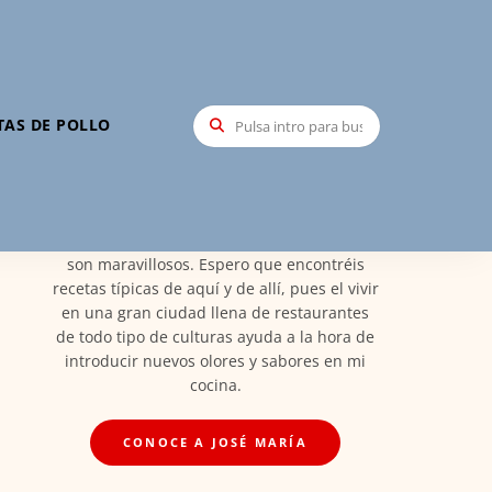
Hola, soy José María
TAS DE POLLO
Mi nombre es José María Santa María,
creador de Recetas Elite, soy Madrileño y
orgulloso de ello. Por esto las recetas vienen
de esta tierra maravillosa llena de todos los
platos de España en el que los ingredientes
son maravillosos. Espero que encontréis
recetas típicas de aquí y de allí, pues el vivir
en una gran ciudad llena de restaurantes
de todo tipo de culturas ayuda a la hora de
introducir nuevos olores y sabores en mi
cocina.
CONOCE A JOSÉ MARÍA