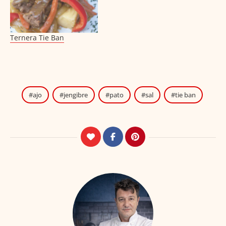
Ternera Tie Ban
ajo
jengibre
pato
sal
tie ban