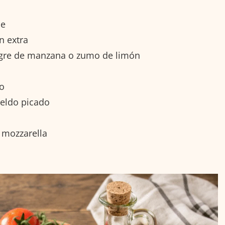
ce
n extra
nagre de manzana o zumo de limón
to
eneldo picado
 mozzarella