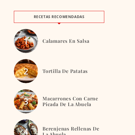
RECETAS RECOMENDADAS
Calamares En Salsa
Tortilla De Patatas
Macarrones Con Carne
Picada De La Abuela
Berenjenas Rellenas De
La Abuela