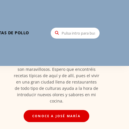
Hola, soy José María
TAS DE POLLO
Mi nombre es José María Santa María,
creador de Recetas Elite, soy Madrileño y
orgulloso de ello. Por esto las recetas vienen
de esta tierra maravillosa llena de todos los
platos de España en el que los ingredientes
son maravillosos. Espero que encontréis
recetas típicas de aquí y de allí, pues el vivir
en una gran ciudad llena de restaurantes
de todo tipo de culturas ayuda a la hora de
introducir nuevos olores y sabores en mi
cocina.
CONOCE A JOSÉ MARÍA