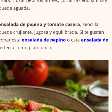
sabor, usar pepinos firmes, cortar la cebolla fina y
 quede aguada.
ensalada de pepino y tomate casera
, sencilla
ede crujiente, jugosa y equilibrada. Si te gustan
robar esta
ensalada de pepino
o esta
ensalada de
erfecta como plato único.