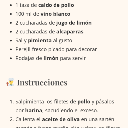
1 taza de
caldo de pollo
100 ml de
vino blanco
2 cucharadas de
jugo de limón
2 cucharadas de
alcaparras
Sal y
pimienta
al gusto
Perejil fresco picado para decorar
Rodajas de
limón
para servir
Instrucciones
Salpimienta los filetes de
pollo
y pásalos
por
harina
, sacudiendo el exceso.
Calienta el
aceite de oliva
en una sartén
grande a fuego medio-alto y dora los filetes