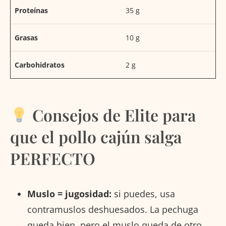
Proteínas
35 g
Grasas
10 g
Carbohidratos
2 g
Consejos de Elite para
que el pollo cajún salga
PERFECTO
Muslo = jugosidad:
si puedes, usa
contramuslos deshuesados. La pechuga
queda bien, pero el muslo queda de otro