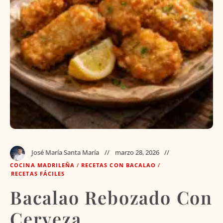
José María Santa María
marzo 28, 2026
COCINA MADRILEÑA
/
RECETAS CON BACALAO
/
RECETAS FÁCILES
Bacalao Rebozado Con
Cerveza