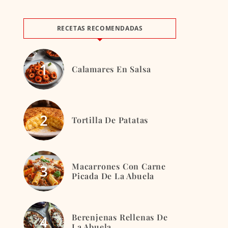
RECETAS RECOMENDADAS
Calamares En Salsa
Tortilla De Patatas
Macarrones Con Carne
Picada De La Abuela
Berenjenas Rellenas De
La Abuela