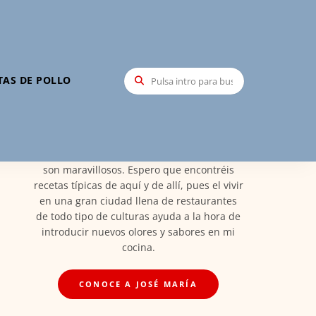
Hola, soy José María
TAS DE POLLO
Mi nombre es José María Santa María,
creador de Recetas Elite, soy Madrileño y
orgulloso de ello. Por esto las recetas vienen
de esta tierra maravillosa llena de todos los
platos de España en el que los ingredientes
son maravillosos. Espero que encontréis
recetas típicas de aquí y de allí, pues el vivir
en una gran ciudad llena de restaurantes
de todo tipo de culturas ayuda a la hora de
introducir nuevos olores y sabores en mi
cocina.
CONOCE A JOSÉ MARÍA