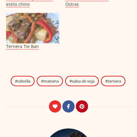
estilo chino
Ostras
Ternera Tie Ban
cebolla
maicena
salsa de soja
ternera