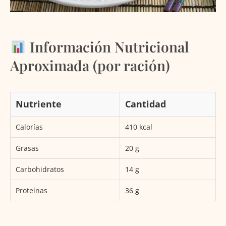
Información Nutricional
Aproximada (por ración)
Nutriente
Cantidad
Calorías
410 kcal
Grasas
20 g
Carbohidratos
14 g
Proteínas
36 g