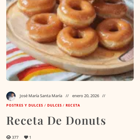
José María Santa María
enero 20, 2026
POSTRES Y DULCES
/
DULCES
/
RECETA
Receta De Donuts
377
1