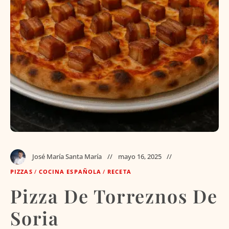
José María Santa María
mayo 16, 2025
PIZZAS
/
COCINA ESPAÑOLA
/
RECETA
Pizza De Torreznos De
Soria