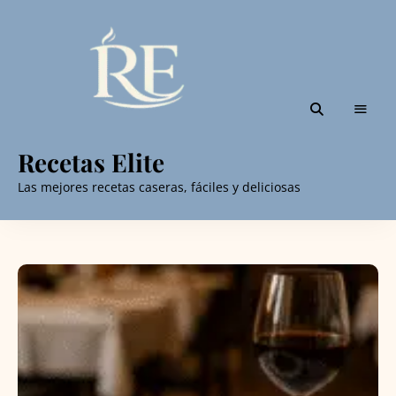
Recetas Elite
Las mejores recetas caseras, fáciles y deliciosas