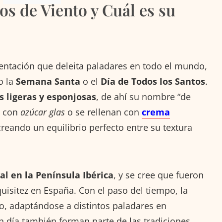
s de Viento y Cuál es su
entación que deleita paladares en todo el mundo,
o la
Semana Santa
o el
Día de Todos los Santos
.
s ligeras y esponjosas
, de ahí su nombre “de
e con
azúcar glas
o se rellenan con
crema
creando un equilibrio perfecto entre su textura
l en la Península Ibérica
, y se cree que fueron
uisitez en España. Con el paso del tiempo, la
do, adaptándose a distintos paladares en
n día también forman parte de las tradiciones