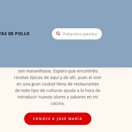
Hola, soy José María
TAS DE POLLO
Mi nombre es José María Santa María,
creador de Recetas Elite, soy Madrileño y
orgulloso de ello. Por esto las recetas vienen
de esta tierra maravillosa llena de todos los
platos de España en el que los ingredientes
son maravillosos. Espero que encontréis
recetas típicas de aquí y de allí, pues el vivir
en una gran ciudad llena de restaurantes
de todo tipo de culturas ayuda a la hora de
introducir nuevos olores y sabores en mi
cocina.
CONOCE A JOSÉ MARÍA