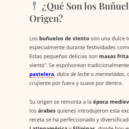
¿Qué Son los Buñuelo
Origen?
Los
buñuelos de viento
son una dulce t
especialmente durante festividades com
Estas pequeñas delicias son
masas frita
viento”. Se espolvorean tradicionalment
pastelera
,
dulce de leche
o
mermeladas
, 
crujiente por fuera y suave por dentro.
Su origen se remonta a la
época medieva
los
árabes
quienes introdujeron esta exq
receta se ha perfeccionado y diversifica
Latinoamérica
y
Filipinas
, donde hoy e