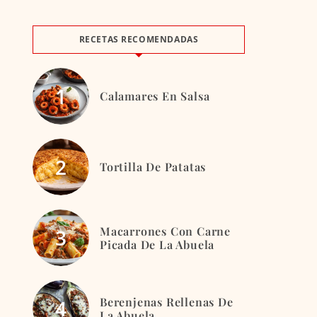
RECETAS RECOMENDADAS
Calamares En Salsa
Tortilla De Patatas
Macarrones Con Carne
Picada De La Abuela
Berenjenas Rellenas De
La Abuela