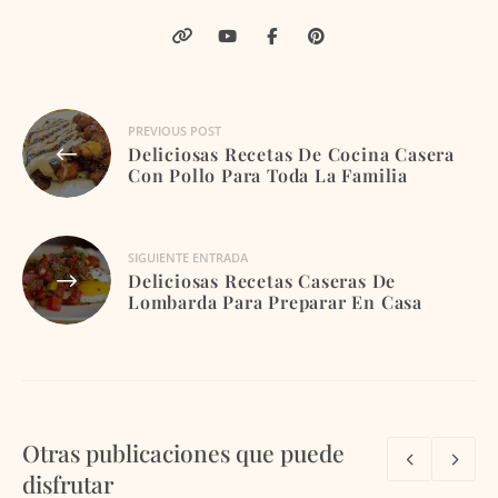
Navegación
PREVIOUS POST
Deliciosas Recetas De Cocina Casera
de
Con Pollo Para Toda La Familia
entradas
SIGUIENTE ENTRADA
Deliciosas Recetas Caseras De
Lombarda Para Preparar En Casa
Otras publicaciones que puede
disfrutar