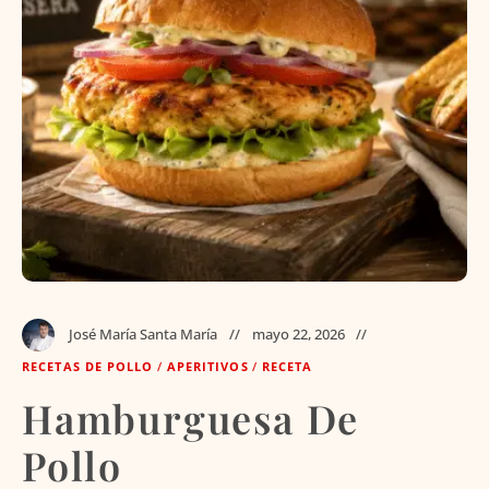
José María Santa María
mayo 22, 2026
RECETAS DE POLLO
/
APERITIVOS
/
RECETA
Hamburguesa De
Pollo