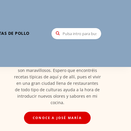
Hola, soy José María
TAS DE POLLO
Mi nombre es José María Santa María,
creador de Recetas Elite, soy Madrileño y
orgulloso de ello. Por esto las recetas vienen
de esta tierra maravillosa llena de todos los
platos de España en el que los ingredientes
son maravillosos. Espero que encontréis
recetas típicas de aquí y de allí, pues el vivir
en una gran ciudad llena de restaurantes
de todo tipo de culturas ayuda a la hora de
introducir nuevos olores y sabores en mi
cocina.
CONOCE A JOSÉ MARÍA