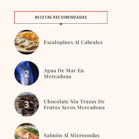
RECETAS RECOMENDADAS
Escalopines Al Cabrales
Agua De Mar En
Mercadona
Chocolate Sin Trazas De
Frutos Secos Mercadona
Salmón Al Microondas