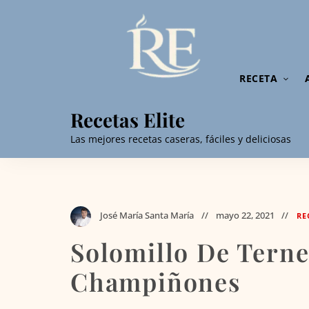
RECETA
Recetas Elite
Las mejores recetas caseras, fáciles y deliciosas
José María Santa María
mayo 22, 2021
RE
Solomillo De Terne
Champiñones