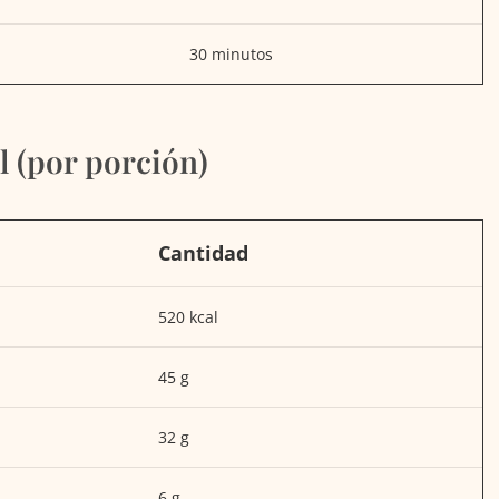
30 minutos
 (por porción)
Cantidad
520 kcal
45 g
32 g
6 g