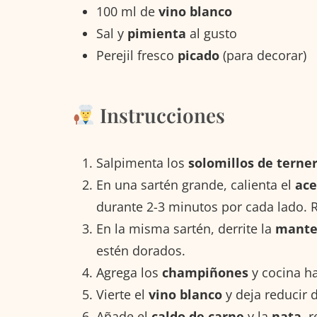
100 ml de
vino blanco
Sal y
pimienta
al gusto
Perejil fresco
picado
(para decorar)
Instrucciones
Salpimenta los
solomillos de terne
En una sartén grande, calienta el
ace
durante 2-3 minutos por cada lado. Re
En la misma sartén, derrite la
mante
estén dorados.
Agrega los
champiñones
y cocina ha
Vierte el
vino blanco
y deja reducir 
Añade el
caldo de carne
y la
nata
, 