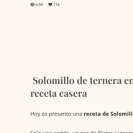
6.5K
118
Solomillo de ternera e
receta casera
Hoy os presento una
receta de Solomil
Solo una sartén, un par de filetes jugos