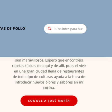
Hola, soy José María
TAS DE POLLO
Mi nombre es José María Santa María,
creador de Recetas Elite, soy Madrileño y
orgulloso de ello. Por esto las recetas vienen
de esta tierra maravillosa llena de todos los
platos de España en el que los ingredientes
son maravillosos. Espero que encontréis
recetas típicas de aquí y de allí, pues el vivir
en una gran ciudad llena de restaurantes
de todo tipo de culturas ayuda a la hora de
introducir nuevos olores y sabores en mi
cocina.
CONOCE A JOSÉ MARÍA