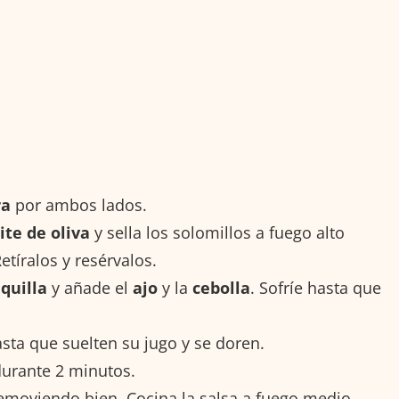
ra
por ambos lados.
ite de oliva
y sella los solomillos a fuego alto
tíralos y resérvalos.
quilla
y añade el
ajo
y la
cebolla
. Sofríe hasta que
sta que suelten su jugo y se doren.
durante 2 minutos.
removiendo bien. Cocina la salsa a fuego medio