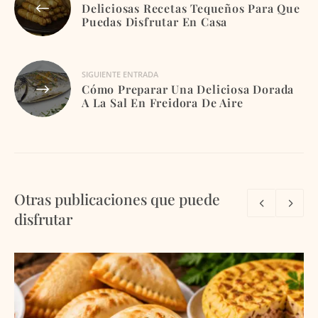
Deliciosas Recetas Tequeños Para Que
de
Puedas Disfrutar En Casa
entradas
SIGUIENTE ENTRADA
Cómo Preparar Una Deliciosa Dorada
A La Sal En Freidora De Aire
Otras publicaciones que puede
disfrutar