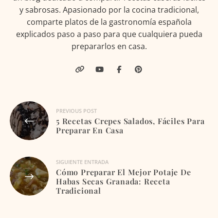
y sabrosas. Apasionado por la cocina tradicional,
comparte platos de la gastronomía española
explicados paso a paso para que cualquiera pueda
prepararlos en casa.
Navegación
PREVIOUS POST
5 Recetas Crepes Salados, Fáciles Para
de
Preparar En Casa
entradas
SIGUIENTE ENTRADA
Cómo Preparar El Mejor Potaje De
Habas Secas Granada: Receta
Tradicional