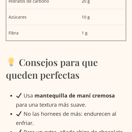
Hidratos de carbono
20 g
Azúcares
10 g
Fibra
1 g
Consejos para que
queden perfectas
Usa
mantequilla de maní cremosa
para una textura más suave.
No las hornees de más: endurecen al
enfriar.
Para un extra, añade chips de chocolate