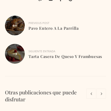
Navegación
PREVIOUS POST
de
Pavo Entero A La Parrilla
entradas
SIGUIENTE ENTRADA
Tarta Casera De Queso Y Frambuesas
Otras publicaciones que puede
disfrutar