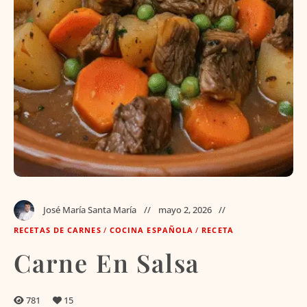
José María Santa María
mayo 2, 2026
RECETAS DE CARNES
/
COCINA ESPAÑOLA
/
RECETA
Carne En Salsa
781
15