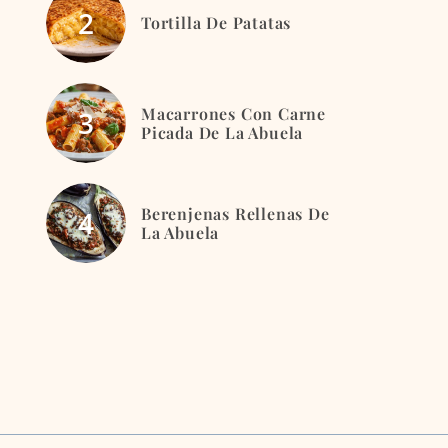
Tortilla De Patatas
Macarrones Con Carne
Picada De La Abuela
Berenjenas Rellenas De
La Abuela