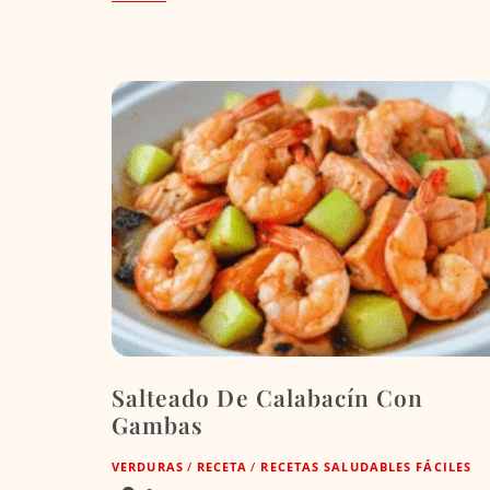
Salteado De Calabacín Con
Gambas
VERDURAS
/
RECETA
/
RECETAS SALUDABLES FÁCILES