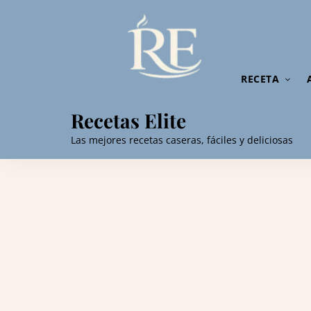
RECETA
Recetas Elite
Las mejores recetas caseras, fáciles y deliciosas