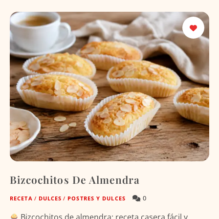
Bizcochitos De Almendra
0
RECETA
/
DULCES
/
POSTRES Y DULCES
Bizcochitos de almendra: receta casera fácil y