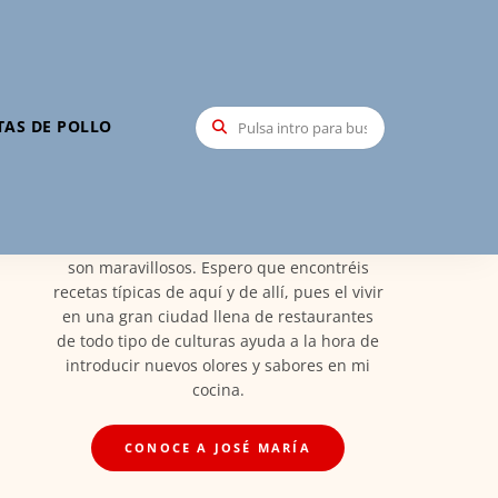
Hola, soy José María
TAS DE POLLO
Mi nombre es José María Santa María,
creador de Recetas Elite, soy Madrileño y
orgulloso de ello. Por esto las recetas vienen
de esta tierra maravillosa llena de todos los
platos de España en el que los ingredientes
son maravillosos. Espero que encontréis
recetas típicas de aquí y de allí, pues el vivir
en una gran ciudad llena de restaurantes
de todo tipo de culturas ayuda a la hora de
introducir nuevos olores y sabores en mi
cocina.
CONOCE A JOSÉ MARÍA