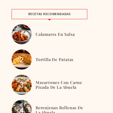
RECETAS RECOMENDADAS
Calamares En Salsa
Tortilla De Patatas
Macarrones Con Carne
Picada De La Abuela
Berenjenas Rellenas De
La Abuela