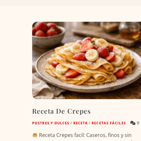
Receta De Crepes
0
POSTRES Y DULCES
/
RECETA
/
RECETAS FÁCILES
Receta Crepes facil: Caseros, finos y sin