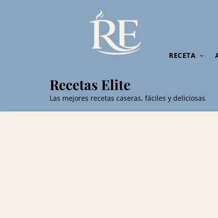
RECETA
Recetas Elite
Las mejores recetas caseras, fáciles y deliciosas