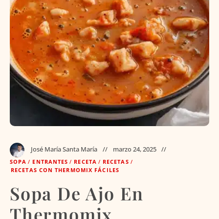
José María Santa María
marzo 24, 2025
SOPA
/
ENTRANTES
/
RECETA
/
RECETAS
/
RECETAS CON THERMOMIX FÁCILES
Sopa De Ajo En
Thermomix