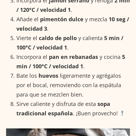
Incorpora el
jamón serrano
y rehoga
2 min
/ 120°C / velocidad 1
.
Añade el
pimentón dulce
y mezcla
10 seg /
velocidad 3
.
Vierte el
caldo de pollo
y calienta
5 min /
100°C / velocidad 1
.
Incorpora el
pan en rebanadas
y cocina
5
min / 100°C / velocidad 1
.
Bate los
huevos
ligeramente y agrégalos
por el bocal, removiendo con la espátula
para que se mezclen bien.
Sirve caliente y disfruta de esta
sopa
tradicional española
. ¡Buen provecho!